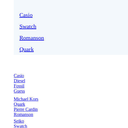
Casio
Swatch
Romanson
Quark
Casio
Diesel
Fossil
Guess
Michael Kors
Quark
Pierre Cardin
Romanson
Seiko
Swatch