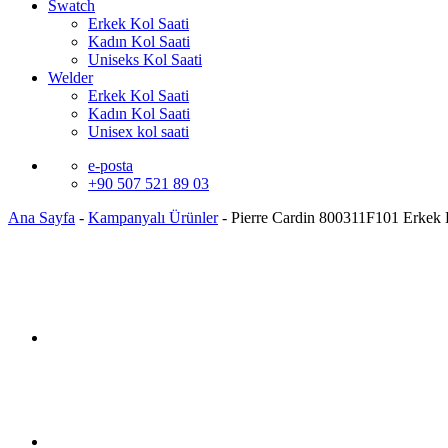
Swatch
Erkek Kol Saati
Kadın Kol Saati
Uniseks Kol Saati
Welder
Erkek Kol Saati
Kadın Kol Saati
Unisex kol saati
e-posta
+90 507 521 89 03
Ana Sayfa
-
Kampanyalı Ürünler
-
Pierre Cardin 800311F101 Erkek 