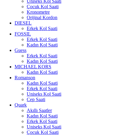
Uniseks Kol Saati
Çocuk Kol Saati
Kronometre
Orijinal Kordon
DIESEL
Erkek Kol Saati
FOSSIL
Erkek Kol Saati
Kadın Kol Saati
Guess
Erkek Kol Saati
Kadın Kol Saati
MICHAEL KORS
Kadın Kol Saati
Romanson
Kadın Kol Saati
Erkek Kol Saati
Uniseks Kol Saati
Cep Saati
Quark
Akıllı Saatler
Kadın Kol Saati
Erkek Kol Saati
Uniseks Kol Saati
Çocuk Kol Saati