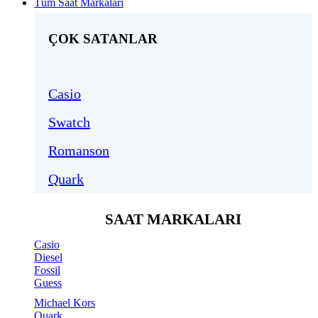
Tüm Saat Markaları
ÇOK SATANLAR
Casio
Swatch
Romanson
Quark
SAAT MARKALARI
Casio
Diesel
Fossil
Guess
Michael Kors
Quark