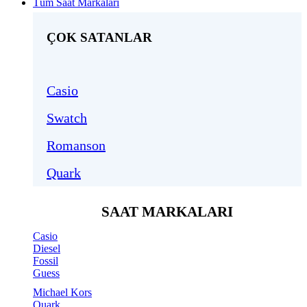
Tüm Saat Markaları
ÇOK SATANLAR
Casio
Swatch
Romanson
Quark
SAAT MARKALARI
Casio
Diesel
Fossil
Guess
Michael Kors
Quark