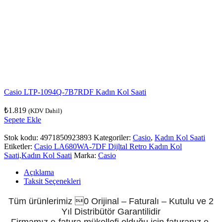
Casio LTP-1094Q-7B7RDF Kadın Kol Saati
₺
1.819
(KDV Dahil)
Sepete Ekle
Stok kodu:
4971850923893
Kategoriler:
Casio
,
Kadın Kol Saati
Etiketler:
Casio LA680WA-7DF Dijltal Retro Kadın Kol
Saati,Kadın Kol Saati
Marka:
Casio
Açıklama
Taksit Seçenekleri
Tüm ürünlerimiz 0 Orijinal – Faturalı – Kutulu ve 2
Yıl Distribütör Garantilidir
Firmamız e-fatura mükellefi olduğu için faturanız e-