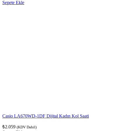
Sepete Ekle
Casio LA670WD-1DF Dijital Kadın Kol Saati
₺
2.059
(KDV Dahil)