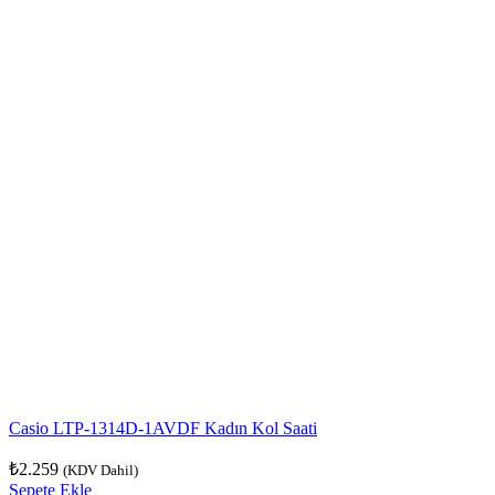
Casio LTP-1314D-1AVDF Kadın Kol Saati
₺
2.259
(KDV Dahil)
Sepete Ekle