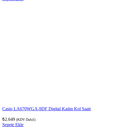
Casio LA670WGA-9DF Digital Kadın Kol Saati
₺
2.649
(KDV Dahil)
Sepete Ekle