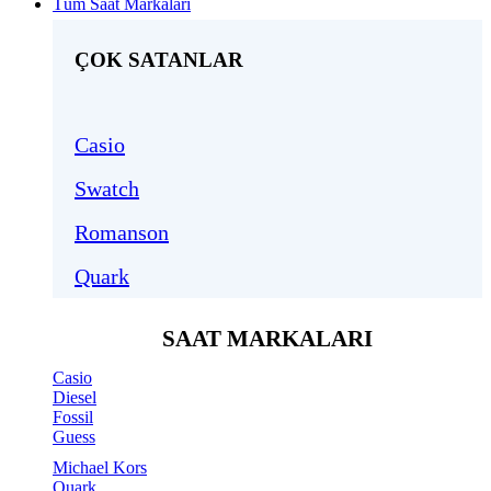
Tüm Saat Markaları
ÇOK SATANLAR
Casio
Swatch
Romanson
Quark
SAAT MARKALARI
Casio
Diesel
Fossil
Guess
Michael Kors
Quark