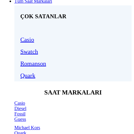
Tüm Saat Markaları
ÇOK SATANLAR
Casio
Swatch
Romanson
Quark
SAAT MARKALARI
Casio
Diesel
Fossil
Guess
Michael Kors
Quark