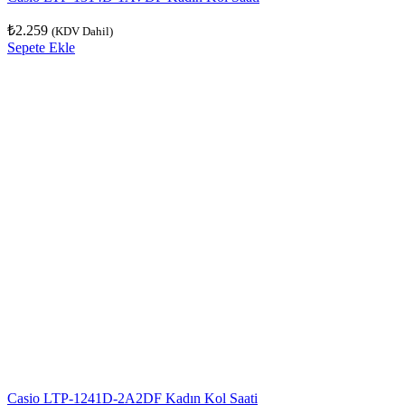
₺
2.259
(KDV Dahil)
Sepete Ekle
Casio LTP-1241D-2A2DF Kadın Kol Saati