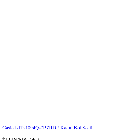
Casio LTP-1094Q-7B7RDF Kadın Kol Saati
₺
1.819
(KDV Dahil)