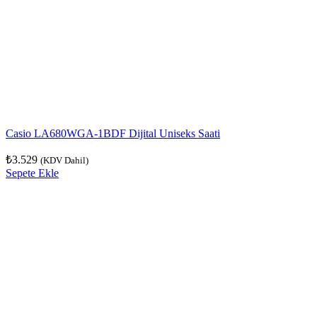
Casio LA680WGA-1BDF Dijital Uniseks Saati
₺
3.529
(KDV Dahil)
Sepete Ekle