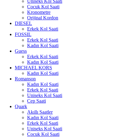
Uniseks Kol Saati
Çocuk Kol Saati
Kronometre
Orijinal Kordon
DIESEL
Erkek Kol Saati
FOSSIL
Erkek Kol Saati
Kadın Kol Saati
Guess
Erkek Kol Saati
Kadın Kol Saati
MICHAEL KORS
Kadın Kol Saati
Romanson
Kadın Kol Saati
Erkek Kol Saati
Uniseks Kol Saati
Cep Saati
Quark
Akıllı Saatler
Kadın Kol Saati
Erkek Kol Saati
Uniseks Kol Saati
Çocuk Kol Saati