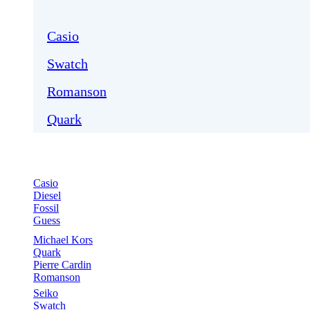
Casio
Swatch
Romanson
Quark
Casio
Diesel
Fossil
Guess
Michael Kors
Quark
Pierre Cardin
Romanson
Seiko
Swatch