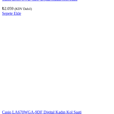
₺
2.059
(KDV Dahil)
Sepete Ekle
Casio LA670WGA-9DF Digital Kadın Kol Saati