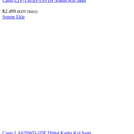
Casio LTP-1303D-1AVDF Kadın Kol Saati
₺
2.499
(KDV Dahil)
Sepete Ekle
Casio LA670WD-1DF Dijital Kadın Kol Saati