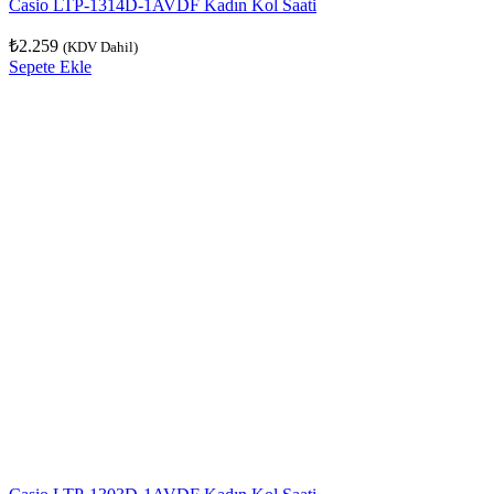
Casio LTP-1314D-1AVDF Kadın Kol Saati
₺
2.259
(KDV Dahil)
Sepete Ekle