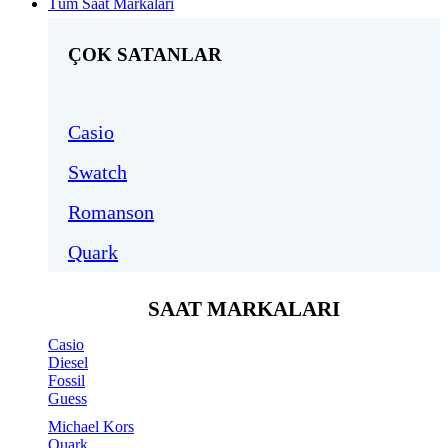
Tüm Saat Markaları
ÇOK SATANLAR
Casio
Swatch
Romanson
Quark
SAAT MARKALARI
Casio
Diesel
Fossil
Guess
Michael Kors
Quark