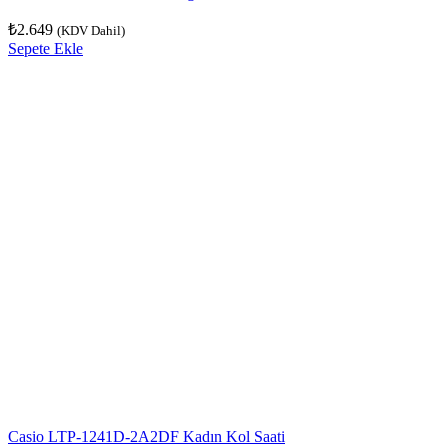
₺
2.649
(KDV Dahil)
Sepete Ekle
Casio LTP-1241D-2A2DF Kadın Kol Saati