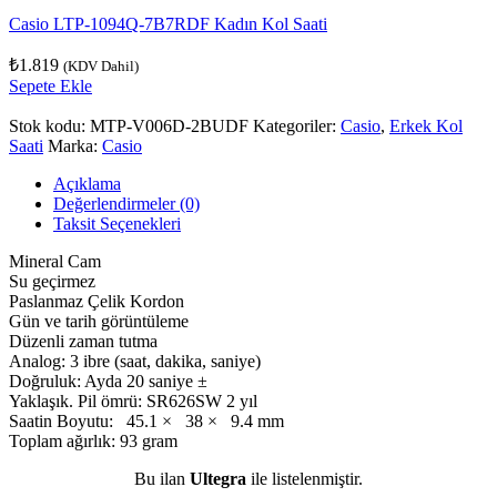
Casio LTP-1094Q-7B7RDF Kadın Kol Saati
₺
1.819
(KDV Dahil)
Sepete Ekle
Stok kodu:
MTP-V006D-2BUDF
Kategoriler:
Casio
,
Erkek Kol
Saati
Marka:
Casio
Açıklama
Değerlendirmeler (0)
Taksit Seçenekleri
Mineral Cam
Su geçirmez
Paslanmaz Çelik Kordon
Gün ve tarih görüntüleme
Düzenli zaman tutma
Analog: 3 ibre (saat, dakika, saniye)
Doğruluk: Ayda 20 saniye ±
Yaklaşık. Pil ömrü: SR626SW 2 yıl
Saatin Boyutu: 45.1 × 38 × 9.4 mm
Toplam ağırlık: 93 gram
Bu ilan
Ultegra
ile listelenmiştir.