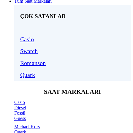
Tüm Saat Markaları
ÇOK SATANLAR
Casio
Swatch
Romanson
Quark
SAAT MARKALARI
Casio
Diesel
Fossil
Guess
Michael Kors
Quark