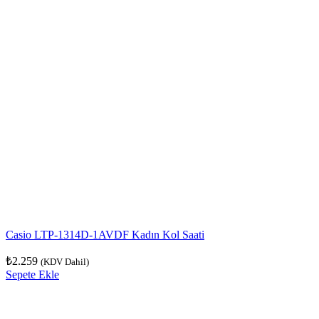
Casio LTP-1314D-1AVDF Kadın Kol Saati
₺
2.259
(KDV Dahil)
Sepete Ekle