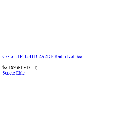
Casio LTP-1241D-2A2DF Kadın Kol Saati
₺
2.199
(KDV Dahil)
Sepete Ekle