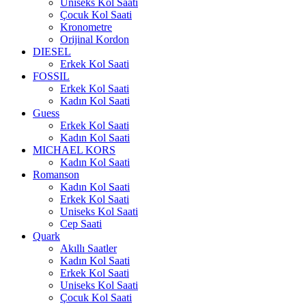
Uniseks Kol Saati
Çocuk Kol Saati
Kronometre
Orijinal Kordon
DIESEL
Erkek Kol Saati
FOSSIL
Erkek Kol Saati
Kadın Kol Saati
Guess
Erkek Kol Saati
Kadın Kol Saati
MICHAEL KORS
Kadın Kol Saati
Romanson
Kadın Kol Saati
Erkek Kol Saati
Uniseks Kol Saati
Cep Saati
Quark
Akıllı Saatler
Kadın Kol Saati
Erkek Kol Saati
Uniseks Kol Saati
Çocuk Kol Saati