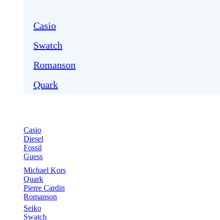
Casio
Swatch
Romanson
Quark
Casio
Diesel
Fossil
Guess
Michael Kors
Quark
Pierre Cardin
Romanson
Seiko
Swatch