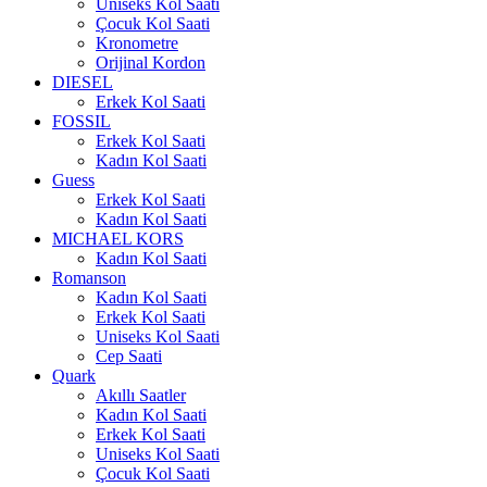
Uniseks Kol Saati
Çocuk Kol Saati
Kronometre
Orijinal Kordon
DIESEL
Erkek Kol Saati
FOSSIL
Erkek Kol Saati
Kadın Kol Saati
Guess
Erkek Kol Saati
Kadın Kol Saati
MICHAEL KORS
Kadın Kol Saati
Romanson
Kadın Kol Saati
Erkek Kol Saati
Uniseks Kol Saati
Cep Saati
Quark
Akıllı Saatler
Kadın Kol Saati
Erkek Kol Saati
Uniseks Kol Saati
Çocuk Kol Saati