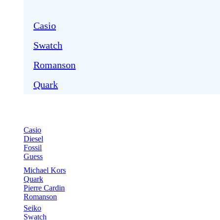
Casio
Swatch
Romanson
Quark
Casio
Diesel
Fossil
Guess
Michael Kors
Quark
Pierre Cardin
Romanson
Seiko
Swatch