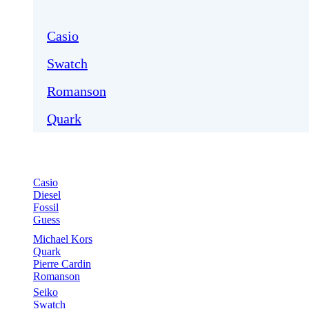
Casio
Swatch
Romanson
Quark
Casio
Diesel
Fossil
Guess
Michael Kors
Quark
Pierre Cardin
Romanson
Seiko
Swatch