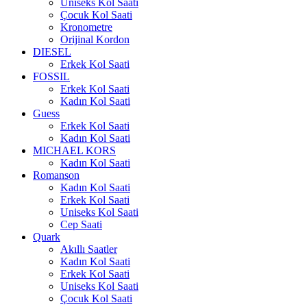
Uniseks Kol Saati
Çocuk Kol Saati
Kronometre
Orijinal Kordon
DIESEL
Erkek Kol Saati
FOSSIL
Erkek Kol Saati
Kadın Kol Saati
Guess
Erkek Kol Saati
Kadın Kol Saati
MICHAEL KORS
Kadın Kol Saati
Romanson
Kadın Kol Saati
Erkek Kol Saati
Uniseks Kol Saati
Cep Saati
Quark
Akıllı Saatler
Kadın Kol Saati
Erkek Kol Saati
Uniseks Kol Saati
Çocuk Kol Saati