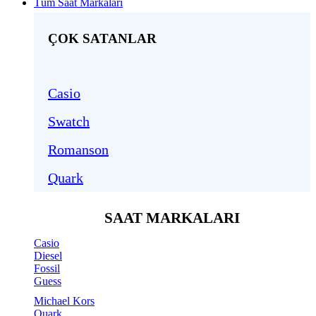
Tüm Saat Markaları
ÇOK SATANLAR
Casio
Swatch
Romanson
Quark
SAAT MARKALARI
Casio
Diesel
Fossil
Guess
Michael Kors
Quark