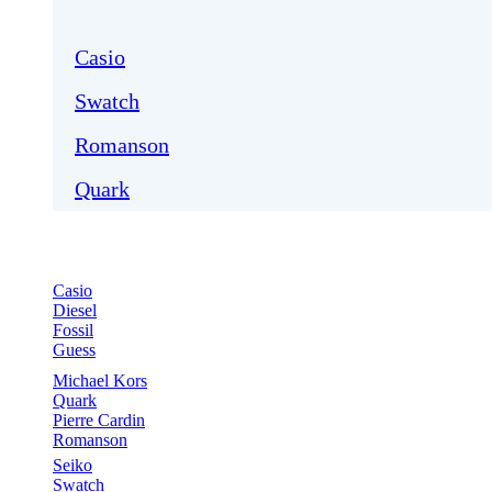
Casio
Swatch
Romanson
Quark
Casio
Diesel
Fossil
Guess
Michael Kors
Quark
Pierre Cardin
Romanson
Seiko
Swatch