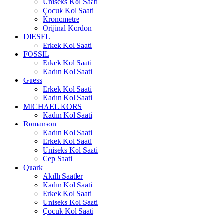
Uniseks Kol Saati
Çocuk Kol Saati
Kronometre
Orijinal Kordon
DIESEL
Erkek Kol Saati
FOSSIL
Erkek Kol Saati
Kadın Kol Saati
Guess
Erkek Kol Saati
Kadın Kol Saati
MICHAEL KORS
Kadın Kol Saati
Romanson
Kadın Kol Saati
Erkek Kol Saati
Uniseks Kol Saati
Cep Saati
Quark
Akıllı Saatler
Kadın Kol Saati
Erkek Kol Saati
Uniseks Kol Saati
Çocuk Kol Saati