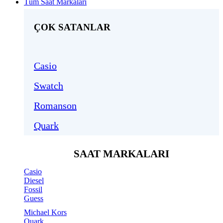
Tüm Saat Markaları
ÇOK SATANLAR
Casio
Swatch
Romanson
Quark
SAAT MARKALARI
Casio
Diesel
Fossil
Guess
Michael Kors
Quark