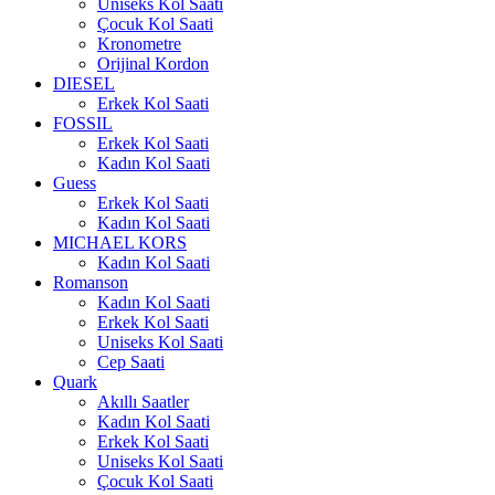
Uniseks Kol Saati
Çocuk Kol Saati
Kronometre
Orijinal Kordon
DIESEL
Erkek Kol Saati
FOSSIL
Erkek Kol Saati
Kadın Kol Saati
Guess
Erkek Kol Saati
Kadın Kol Saati
MICHAEL KORS
Kadın Kol Saati
Romanson
Kadın Kol Saati
Erkek Kol Saati
Uniseks Kol Saati
Cep Saati
Quark
Akıllı Saatler
Kadın Kol Saati
Erkek Kol Saati
Uniseks Kol Saati
Çocuk Kol Saati