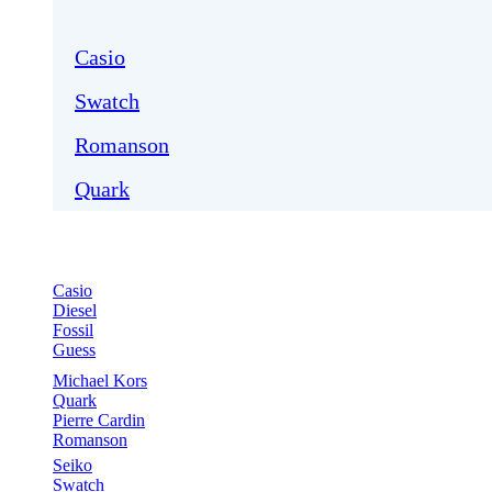
Casio
Swatch
Romanson
Quark
Casio
Diesel
Fossil
Guess
Michael Kors
Quark
Pierre Cardin
Romanson
Seiko
Swatch