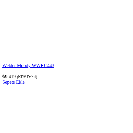
Welder Moody WWRC443
₺
9.419
(KDV Dahil)
Sepete Ekle