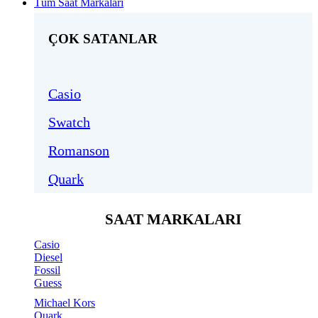
Tüm Saat Markaları
ÇOK SATANLAR
Casio
Swatch
Romanson
Quark
SAAT MARKALARI
Casio
Diesel
Fossil
Guess
Michael Kors
Quark