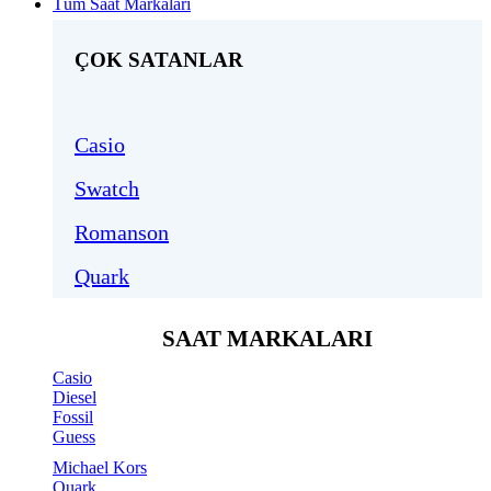
Tüm Saat Markaları
ÇOK SATANLAR
Casio
Swatch
Romanson
Quark
SAAT MARKALARI
Casio
Diesel
Fossil
Guess
Michael Kors
Quark