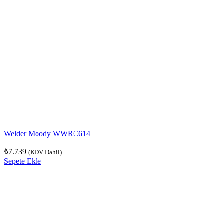
Welder Moody WWRC614
₺
7.739
(KDV Dahil)
Sepete Ekle