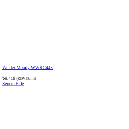
Welder Moody WWRC443
₺
9.419
(KDV Dahil)
Sepete Ekle