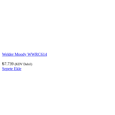
Welder Moody WWRC614
₺
7.739
(KDV Dahil)
Sepete Ekle