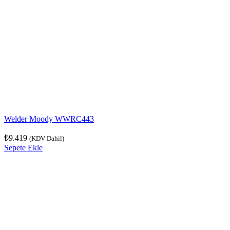
Welder Moody WWRC443
₺
9.419
(KDV Dahil)
Sepete Ekle