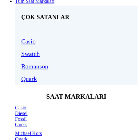
Tüm Saat Markaları
ÇOK SATANLAR
Casio
Swatch
Romanson
Quark
SAAT MARKALARI
Casio
Diesel
Fossil
Guess
Michael Kors
Quark