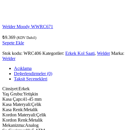
Welder Moody WWRC671
₺
9.369
(KDV Dahil)
Sepete Ekle
Stok kodu:
WRC406
Kategoriler:
Erkek Kol Saati
,
Welder
Marka:
Welder
Açıklama
Değerlendirmeler (0)
Taksit Seçenekleri
Cinsiyet:Erkek
Yaş Grubu:Yetişkin
Kasa Çapı:41-45 mm
Kasa Materyali:Çelik
Kasa Renk:Metalik
Kordon Materyali:Çelik
Kordon Renk:Metalik
Mekanizma:Analog