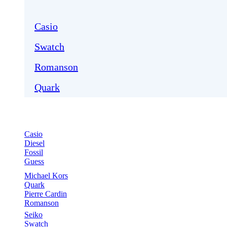
Casio
Swatch
Romanson
Quark
Casio
Diesel
Fossil
Guess
Michael Kors
Quark
Pierre Cardin
Romanson
Seiko
Swatch