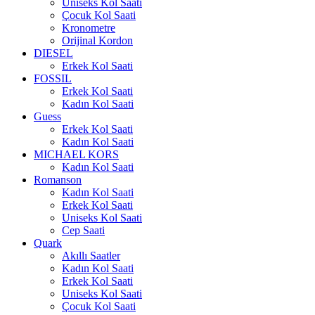
Uniseks Kol Saati
Çocuk Kol Saati
Kronometre
Orijinal Kordon
DIESEL
Erkek Kol Saati
FOSSIL
Erkek Kol Saati
Kadın Kol Saati
Guess
Erkek Kol Saati
Kadın Kol Saati
MICHAEL KORS
Kadın Kol Saati
Romanson
Kadın Kol Saati
Erkek Kol Saati
Uniseks Kol Saati
Cep Saati
Quark
Akıllı Saatler
Kadın Kol Saati
Erkek Kol Saati
Uniseks Kol Saati
Çocuk Kol Saati