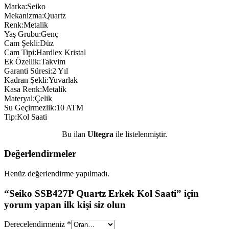
Marka:Seiko
Mekanizma:Quartz
Renk:Metalik
Yaş Grubu:Genç
Cam Şekli:Düz
Cam Tipi:Hardlex Kristal
Ek Özellik:Takvim
Garanti Süresi:2 Yıl
Kadran Şekli:Yuvarlak
Kasa Renk:Metalik
Materyal:Çelik
Su Geçirmezlik:10 ATM
Tip:Kol Saati
Bu ilan
Ultegra
ile listelenmiştir.
Değerlendirmeler
Henüz değerlendirme yapılmadı.
“Seiko SSB427P Quartz Erkek Kol Saati” için
yorum yapan ilk kişi siz olun
Derecelendirmeniz
*