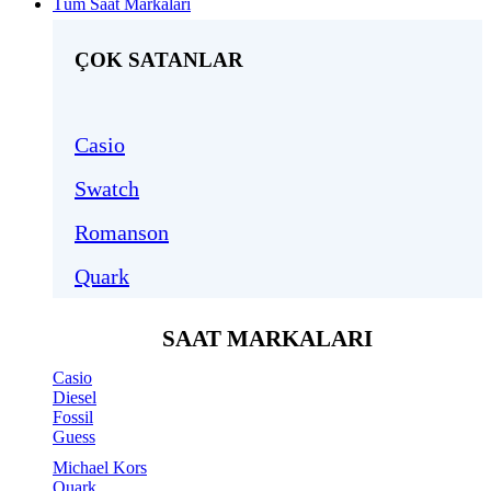
Tüm Saat Markaları
ÇOK SATANLAR
Casio
Swatch
Romanson
Quark
SAAT MARKALARI
Casio
Diesel
Fossil
Guess
Michael Kors
Quark