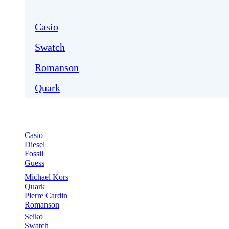
Casio
Swatch
Romanson
Quark
Casio
Diesel
Fossil
Guess
Michael Kors
Quark
Pierre Cardin
Romanson
Seiko
Swatch