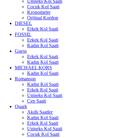
Uniseks Kol Saati
Çocuk Kol Saati
Kronometre
Orijinal Kordon
DIESEL
Erkek Kol Saati
FOSSIL
Erkek Kol Saati
Kadın Kol Saati
Guess
Erkek Kol Saati
Kadın Kol Saati
MICHAEL KORS
Kadın Kol Saati
Romanson
Kadın Kol Saati
Erkek Kol Saati
Uniseks Kol Saati
Cep Saati
Quark
Akıllı Saatler
Kadın Kol Saati
Erkek Kol Saati
Uniseks Kol Saati
Çocuk Kol Saati