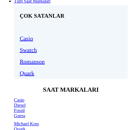
Tüm Saat Markaları
ÇOK SATANLAR
Casio
Swatch
Romanson
Quark
SAAT MARKALARI
Casio
Diesel
Fossil
Guess
Michael Kors
Quark