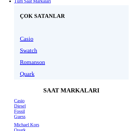
Tüm Saat Markaları
ÇOK SATANLAR
Casio
Swatch
Romanson
Quark
SAAT MARKALARI
Casio
Diesel
Fossil
Guess
Michael Kors
Quark