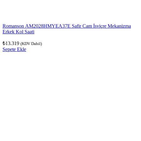
Romanson AM2028HMYEA37E Safir Cam İsviçre Mekanizma
Erkek Kol Saati
₺
13.319
(KDV Dahil)
Sepete Ekle