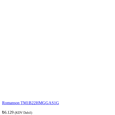
Romanson TM1B22HMGGAS1G
₺
6.129
(KDV Dahil)