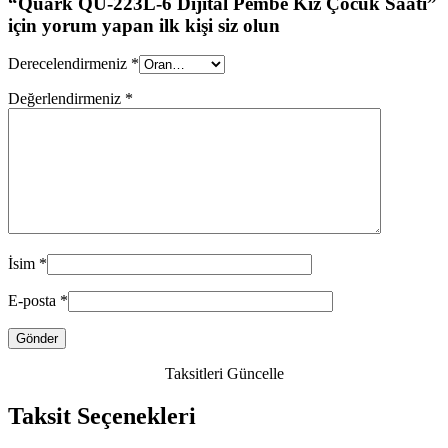
“Quark QU-223L-6 Dijital Pembe Kız Çocuk Saati”
için yorum yapan ilk kişi siz olun
Derecelendirmeniz
*
Değerlendirmeniz
*
İsim
*
E-posta
*
Taksitleri Güncelle
Taksit Seçenekleri