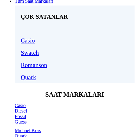
Tüm Saat Markaları
ÇOK SATANLAR
Casio
Swatch
Romanson
Quark
SAAT MARKALARI
Casio
Diesel
Fossil
Guess
Michael Kors
Quark