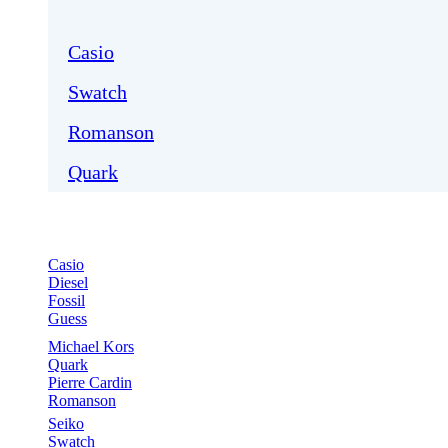
Casio
Swatch
Romanson
Quark
Casio
Diesel
Fossil
Guess
Michael Kors
Quark
Pierre Cardin
Romanson
Seiko
Swatch