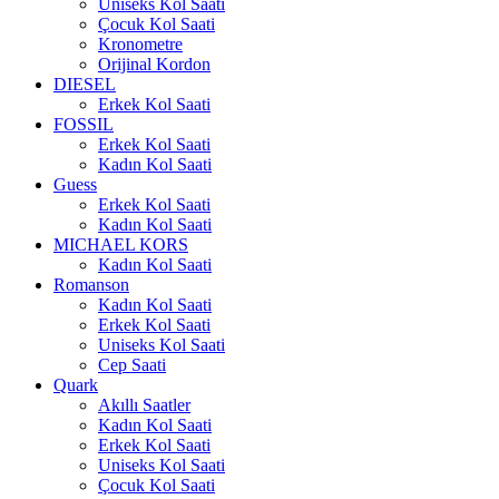
Uniseks Kol Saati
Çocuk Kol Saati
Kronometre
Orijinal Kordon
DIESEL
Erkek Kol Saati
FOSSIL
Erkek Kol Saati
Kadın Kol Saati
Guess
Erkek Kol Saati
Kadın Kol Saati
MICHAEL KORS
Kadın Kol Saati
Romanson
Kadın Kol Saati
Erkek Kol Saati
Uniseks Kol Saati
Cep Saati
Quark
Akıllı Saatler
Kadın Kol Saati
Erkek Kol Saati
Uniseks Kol Saati
Çocuk Kol Saati