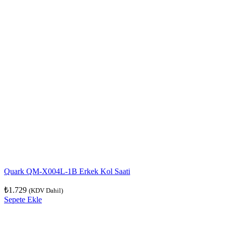
Quark QM-X004L-1B Erkek Kol Saati
₺
1.729
(KDV Dahil)
Sepete Ekle