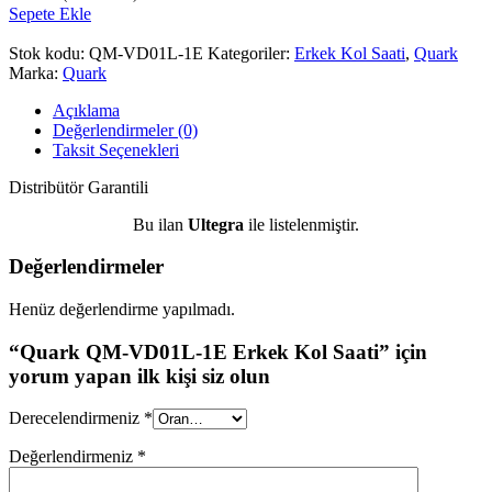
Sepete Ekle
Stok kodu:
QM-VD01L-1E
Kategoriler:
Erkek Kol Saati
,
Quark
Marka:
Quark
Açıklama
Değerlendirmeler (0)
Taksit Seçenekleri
Distribütör Garantili
Bu ilan
Ultegra
ile listelenmiştir.
Değerlendirmeler
Henüz değerlendirme yapılmadı.
“Quark QM-VD01L-1E Erkek Kol Saati” için
yorum yapan ilk kişi siz olun
Derecelendirmeniz
*
Değerlendirmeniz
*