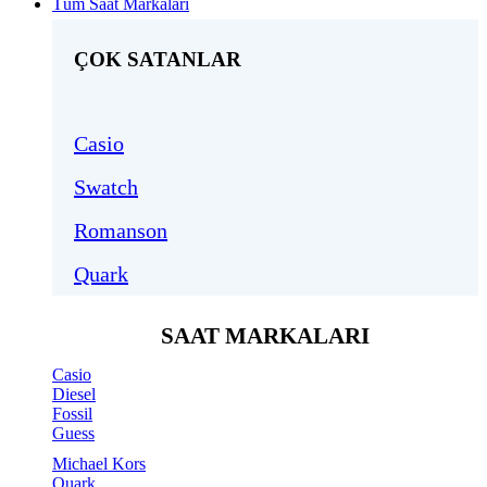
Tüm Saat Markaları
ÇOK SATANLAR
Casio
Swatch
Romanson
Quark
SAAT MARKALARI
Casio
Diesel
Fossil
Guess
Michael Kors
Quark