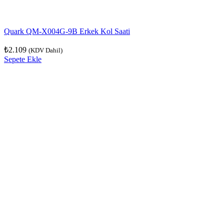
Quark QM-X004G-9B Erkek Kol Saati
₺
2.109
(KDV Dahil)
Sepete Ekle