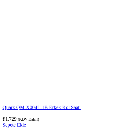
Quark QM-X004L-1B Erkek Kol Saati
₺
1.729
(KDV Dahil)
Sepete Ekle