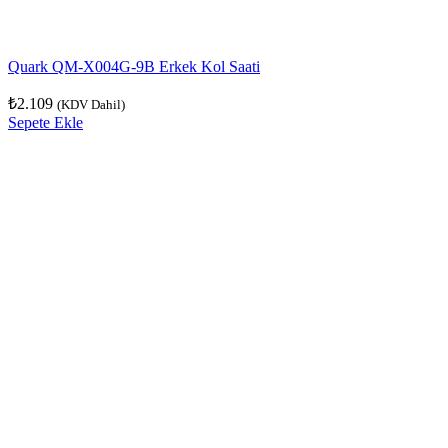
Quark QM-X004G-9B Erkek Kol Saati
₺
2.109
(KDV Dahil)
Sepete Ekle