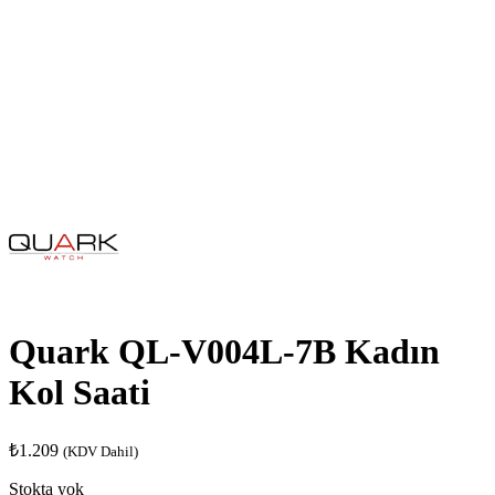
Quark QL-V004L-7B Kadın
Kol Saati
₺
1.209
(KDV Dahil)
Stokta yok