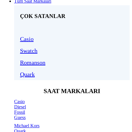
Tüm Saat Markaları
ÇOK SATANLAR
Casio
Swatch
Romanson
Quark
SAAT MARKALARI
Casio
Diesel
Fossil
Guess
Michael Kors
Quark