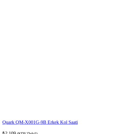
Quark QM-X001G-9B Erkek Kol Saati
₺
2.109
(KDV Dahil)