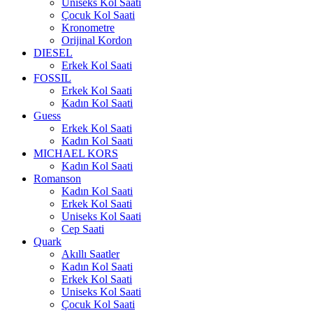
Uniseks Kol Saati
Çocuk Kol Saati
Kronometre
Orijinal Kordon
DIESEL
Erkek Kol Saati
FOSSIL
Erkek Kol Saati
Kadın Kol Saati
Guess
Erkek Kol Saati
Kadın Kol Saati
MICHAEL KORS
Kadın Kol Saati
Romanson
Kadın Kol Saati
Erkek Kol Saati
Uniseks Kol Saati
Cep Saati
Quark
Akıllı Saatler
Kadın Kol Saati
Erkek Kol Saati
Uniseks Kol Saati
Çocuk Kol Saati