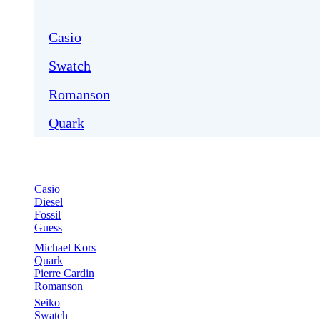
Casio
Swatch
Romanson
Quark
Casio
Diesel
Fossil
Guess
Michael Kors
Quark
Pierre Cardin
Romanson
Seiko
Swatch