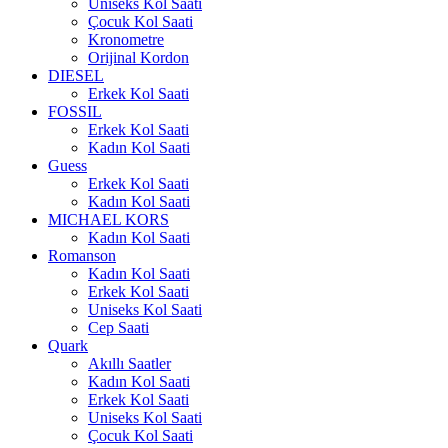
Uniseks Kol Saati
Çocuk Kol Saati
Kronometre
Orijinal Kordon
DIESEL
Erkek Kol Saati
FOSSIL
Erkek Kol Saati
Kadın Kol Saati
Guess
Erkek Kol Saati
Kadın Kol Saati
MICHAEL KORS
Kadın Kol Saati
Romanson
Kadın Kol Saati
Erkek Kol Saati
Uniseks Kol Saati
Cep Saati
Quark
Akıllı Saatler
Kadın Kol Saati
Erkek Kol Saati
Uniseks Kol Saati
Çocuk Kol Saati