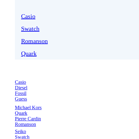
Casio
Swatch
Romanson
Quark
Casio
Diesel
Fossil
Guess
Michael Kors
Quark
Pierre Cardin
Romanson
Seiko
Swatch