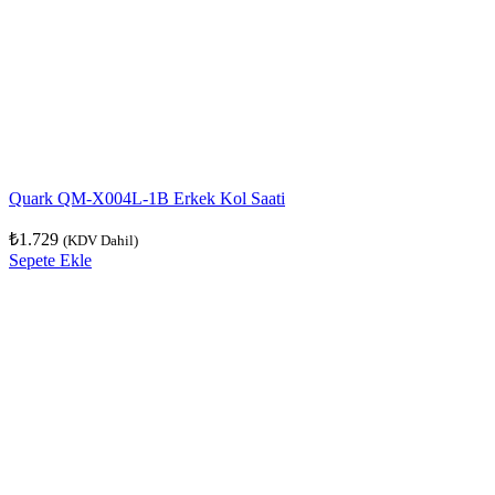
Quark QM-X004L-1B Erkek Kol Saati
₺
1.729
(KDV Dahil)
Sepete Ekle