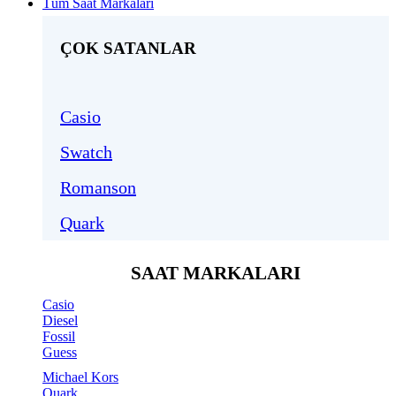
Tüm Saat Markaları
ÇOK SATANLAR
Casio
Swatch
Romanson
Quark
SAAT MARKALARI
Casio
Diesel
Fossil
Guess
Michael Kors
Quark