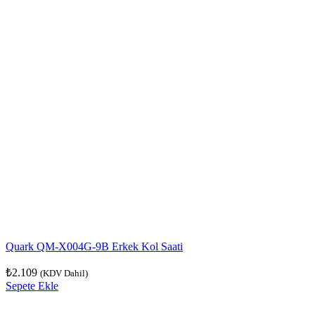
Quark QM-X004G-9B Erkek Kol Saati
₺
2.109
(KDV Dahil)
Sepete Ekle