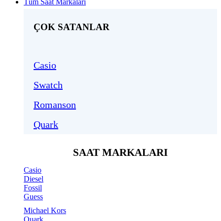
Tüm Saat Markaları
ÇOK SATANLAR
Casio
Swatch
Romanson
Quark
SAAT MARKALARI
Casio
Diesel
Fossil
Guess
Michael Kors
Quark