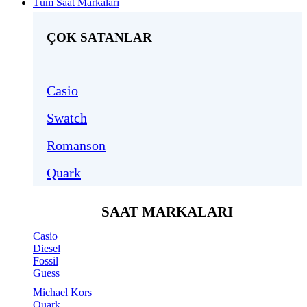
Tüm Saat Markaları
ÇOK SATANLAR
Casio
Swatch
Romanson
Quark
SAAT MARKALARI
Casio
Diesel
Fossil
Guess
Michael Kors
Quark