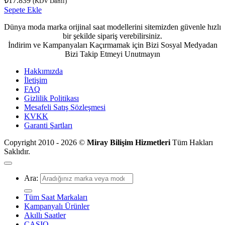
₺
17.839
(KDV Dahil)
Sepete Ekle
Dünya moda marka orijinal saat modellerini sitemizden güvenle hızlı
bir şekilde sipariş verebilirsiniz.
İndirim ve Kampanyaları Kaçırmamak için Bizi Sosyal Medyadan
Bizi Takip Etmeyi Unutmayın
Hakkımızda
İletişim
FAQ
Gizlilik Politikası
Mesafeli Satış Sözleşmesi
KVKK
Garanti Şartları
Copyright 2010 - 2026 ©
Miray Bilişim Hizmetleri
Tüm Hakları
Saklıdır.
Ara:
Tüm Saat Markaları
Kampanyalı Ürünler
Akıllı Saatler
CASIO