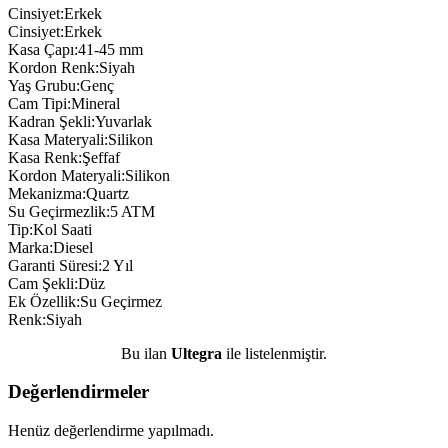
Cinsiyet:Erkek
Cinsiyet:Erkek
Kasa Çapı:41-45 mm
Kordon Renk:Siyah
Yaş Grubu:Genç
Cam Tipi:Mineral
Kadran Şekli:Yuvarlak
Kasa Materyali:Silikon
Kasa Renk:Şeffaf
Kordon Materyali:Silikon
Mekanizma:Quartz
Su Geçirmezlik:5 ATM
Tip:Kol Saati
Marka:Diesel
Garanti Süresi:2 Yıl
Cam Şekli:Düz
Ek Özellik:Su Geçirmez
Renk:Siyah
Bu ilan
Ultegra
ile listelenmiştir.
Değerlendirmeler
Henüz değerlendirme yapılmadı.