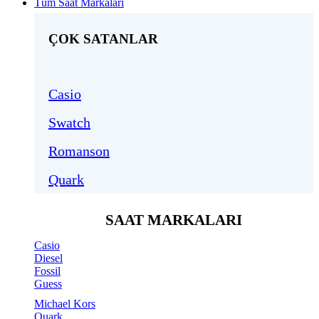
Tüm Saat Markaları
ÇOK SATANLAR
Casio
Swatch
Romanson
Quark
SAAT MARKALARI
Casio
Diesel
Fossil
Guess
Michael Kors
Quark