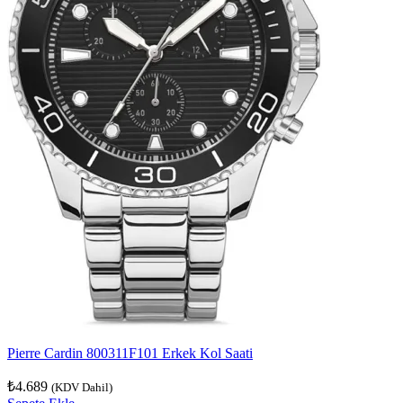
Pierre Cardin 800311F101 Erkek Kol Saati
₺
4.689
(KDV Dahil)