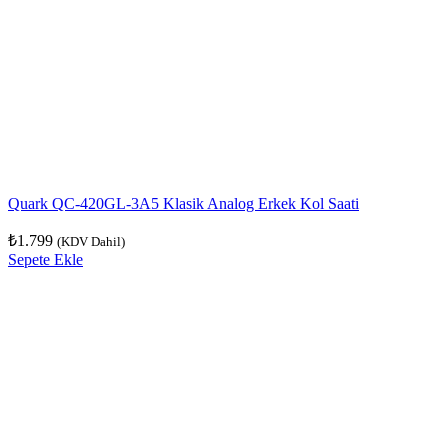
Quark QC-420GL-3A5 Klasik Analog Erkek Kol Saati
₺
1.799
(KDV Dahil)
Sepete Ekle