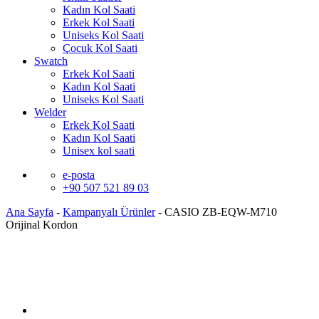
Kadın Kol Saati
Erkek Kol Saati
Uniseks Kol Saati
Çocuk Kol Saati
Swatch
Erkek Kol Saati
Kadın Kol Saati
Uniseks Kol Saati
Welder
Erkek Kol Saati
Kadın Kol Saati
Unisex kol saati
e-posta
+90 507 521 89 03
Ana Sayfa
-
Kampanyalı Ürünler
-
CASIO ZB-EQW-M710
Orijinal Kordon