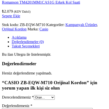
Romanson TM4201MM1CAS1G Erkek Kol Saati
₺
2.079
(KDV Dahil)
Sepete Ekle
Stok kodu:
ZB-EQW-M710
Kategoriler:
Kampanyalı Ürünler
,
Orijinal Kordon
Marka:
Casio
Açıklama
Değerlendirmeler (0)
Taksit Seçenekleri
Bu ilan Ultegra ile listelenmiştir.
Değerlendirmeler
Henüz değerlendirme yapılmadı.
“CASIO ZB-EQW-M710 Orijinal Kordon” için
yorum yapan ilk kişi siz olun
Derecelendirmeniz
*
Değerlendirmeniz
*