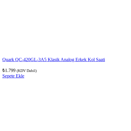
Quark QC-420GL-3A5 Klasik Analog Erkek Kol Saati
₺
1.799
(KDV Dahil)
Sepete Ekle