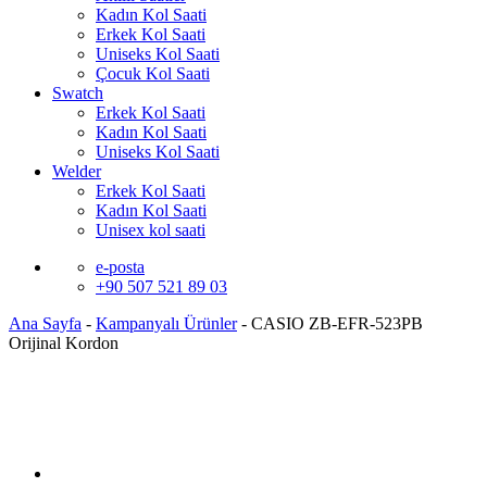
Kadın Kol Saati
Erkek Kol Saati
Uniseks Kol Saati
Çocuk Kol Saati
Swatch
Erkek Kol Saati
Kadın Kol Saati
Uniseks Kol Saati
Welder
Erkek Kol Saati
Kadın Kol Saati
Unisex kol saati
e-posta
+90 507 521 89 03
Ana Sayfa
-
Kampanyalı Ürünler
-
CASIO ZB-EFR-523PB
Orijinal Kordon