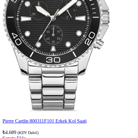
Pierre Cardin 800311F101 Erkek Kol Saati
₺
4.689
(KDV Dahil)