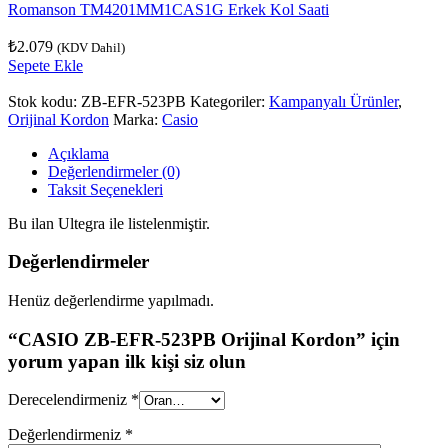
Romanson TM4201MM1CAS1G Erkek Kol Saati
₺
2.079
(KDV Dahil)
Sepete Ekle
Stok kodu:
ZB-EFR-523PB
Kategoriler:
Kampanyalı Ürünler
,
Orijinal Kordon
Marka:
Casio
Açıklama
Değerlendirmeler (0)
Taksit Seçenekleri
Bu ilan Ultegra ile listelenmiştir.
Değerlendirmeler
Henüz değerlendirme yapılmadı.
“CASIO ZB-EFR-523PB Orijinal Kordon” için
yorum yapan ilk kişi siz olun
Derecelendirmeniz
*
Değerlendirmeniz
*