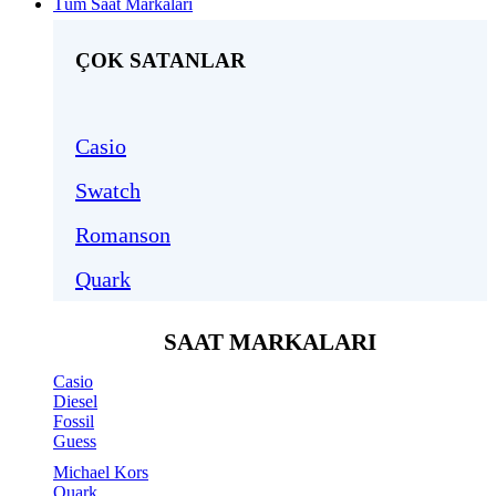
Tüm Saat Markaları
ÇOK SATANLAR
Casio
Swatch
Romanson
Quark
SAAT MARKALARI
Casio
Diesel
Fossil
Guess
Michael Kors
Quark