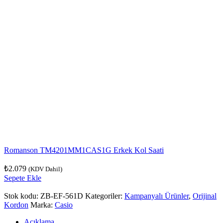
Romanson TM4201MM1CAS1G Erkek Kol Saati
₺
2.079
(KDV Dahil)
Sepete Ekle
Stok kodu:
ZB-EF-561D
Kategoriler:
Kampanyalı Ürünler
,
Orijinal
Kordon
Marka:
Casio
Açıklama