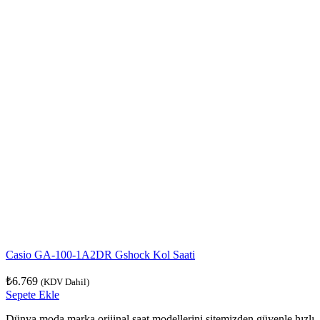
Casio GA-100-1A2DR Gshock Kol Saati
₺
6.769
(KDV Dahil)
Sepete Ekle
Dünya moda marka orijinal saat modellerini sitemizden güvenle hızlı