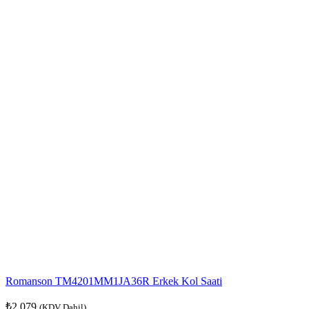
Romanson TM4201MM1JA36R Erkek Kol Saati
₺
2.079
(KDV Dahil)