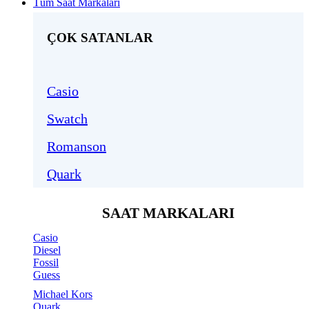
Tüm Saat Markaları
ÇOK SATANLAR
Casio
Swatch
Romanson
Quark
SAAT MARKALARI
Casio
Diesel
Fossil
Guess
Michael Kors
Quark