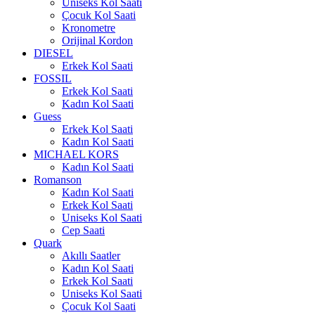
Uniseks Kol Saati
Çocuk Kol Saati
Kronometre
Orijinal Kordon
DIESEL
Erkek Kol Saati
FOSSIL
Erkek Kol Saati
Kadın Kol Saati
Guess
Erkek Kol Saati
Kadın Kol Saati
MICHAEL KORS
Kadın Kol Saati
Romanson
Kadın Kol Saati
Erkek Kol Saati
Uniseks Kol Saati
Cep Saati
Quark
Akıllı Saatler
Kadın Kol Saati
Erkek Kol Saati
Uniseks Kol Saati
Çocuk Kol Saati