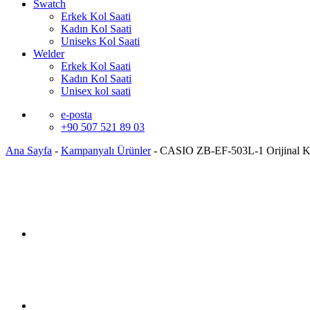
Swatch
Erkek Kol Saati
Kadın Kol Saati
Uniseks Kol Saati
Welder
Erkek Kol Saati
Kadın Kol Saati
Unisex kol saati
e-posta
+90 507 521 89 03
Ana Sayfa
-
Kampanyalı Ürünler
-
CASIO ZB-EF-503L-1 Orijinal 