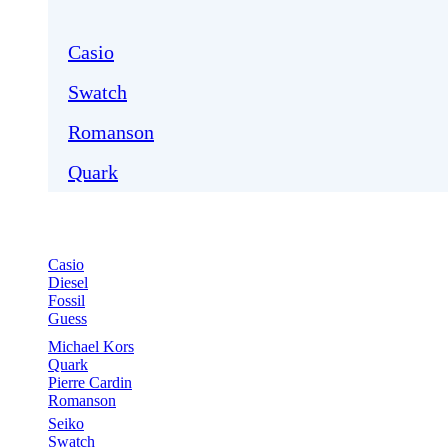
Casio
Swatch
Romanson
Quark
Casio
Diesel
Fossil
Guess
Michael Kors
Quark
Pierre Cardin
Romanson
Seiko
Swatch