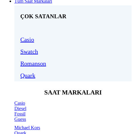
Tüm Saat Markaları
ÇOK SATANLAR
Casio
Swatch
Romanson
Quark
SAAT MARKALARI
Casio
Diesel
Fossil
Guess
Michael Kors
Quark