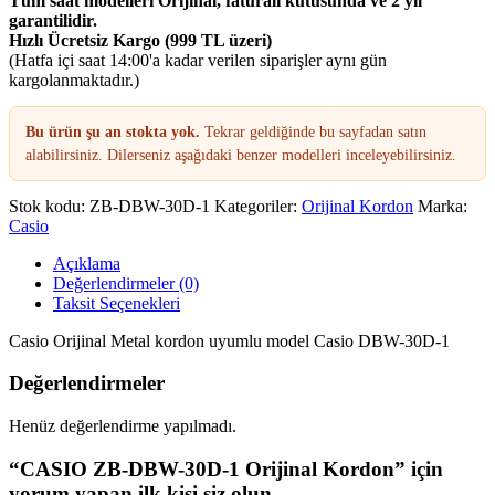
Tüm saat modelleri Orijinal, faturalı kutusunda ve 2 yıl
garantilidir.
Hızlı Ücretsiz Kargo (999 TL üzeri)
(Hatfa içi saat 14:00'a kadar verilen siparişler aynı gün
kargolanmaktadır.)
Bu ürün şu an stokta yok.
Tekrar geldiğinde bu sayfadan satın
alabilirsiniz. Dilerseniz aşağıdaki benzer modelleri inceleyebilirsiniz.
Stok kodu:
ZB-DBW-30D-1
Kategoriler:
Orijinal Kordon
Marka:
Casio
Açıklama
Değerlendirmeler (0)
Taksit Seçenekleri
Casio Orijinal Metal kordon uyumlu model Casio DBW-30D-1
Değerlendirmeler
Henüz değerlendirme yapılmadı.
“CASIO ZB-DBW-30D-1 Orijinal Kordon” için
yorum yapan ilk kişi siz olun