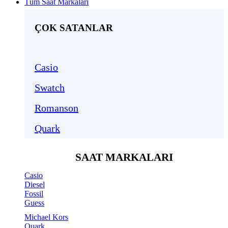
Tüm Saat Markaları
ÇOK SATANLAR
Casio
Swatch
Romanson
Quark
SAAT MARKALARI
Casio
Diesel
Fossil
Guess
Michael Kors
Quark