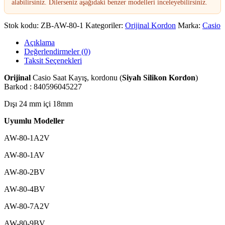
alabilirsiniz. Dilerseniz aşağıdaki benzer modelleri inceleyebilirsiniz.
Stok kodu:
ZB-AW-80-1
Kategoriler:
Orijinal Kordon
Marka:
Casio
Açıklama
Değerlendirmeler (0)
Taksit Seçenekleri
Orijinal
Casio Saat Kayış, kordonu (
Siyah Silikon Kordon
)
Barkod : 840596045227
Dışı 24 mm içi 18mm
Uyumlu Modeller
AW-80-1A2V
AW-80-1AV
AW-80-2BV
AW-80-4BV
AW-80-7A2V
AW-80-9BV