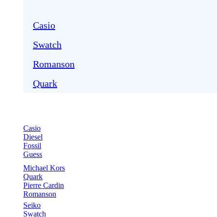
Casio
Swatch
Romanson
Quark
Casio
Diesel
Fossil
Guess
Michael Kors
Quark
Pierre Cardin
Romanson
Seiko
Swatch