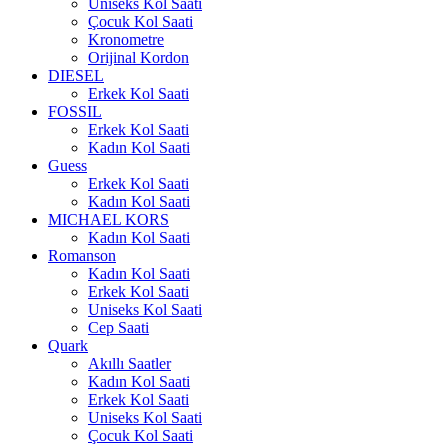
Uniseks Kol Saati
Çocuk Kol Saati
Kronometre
Orijinal Kordon
DIESEL
Erkek Kol Saati
FOSSIL
Erkek Kol Saati
Kadın Kol Saati
Guess
Erkek Kol Saati
Kadın Kol Saati
MICHAEL KORS
Kadın Kol Saati
Romanson
Kadın Kol Saati
Erkek Kol Saati
Uniseks Kol Saati
Cep Saati
Quark
Akıllı Saatler
Kadın Kol Saati
Erkek Kol Saati
Uniseks Kol Saati
Çocuk Kol Saati