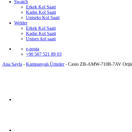
Swatch
Erkek Kol Saati
Kadın Kol Saati
Uniseks Kol Saati
Welder
Erkek Kol Saati
Kadın Kol Saati
Unisex kol saati
e-posta
+90 507 521 89 03
Ana Sayfa
-
Kampanyalı Ürünler
-
Casio ZB-AMW-710B-7AV Orijin