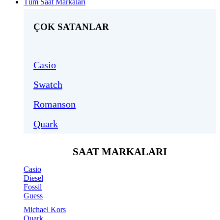
Tüm Saat Markaları
ÇOK SATANLAR
Casio
Swatch
Romanson
Quark
SAAT MARKALARI
Casio
Diesel
Fossil
Guess
Michael Kors
Quark