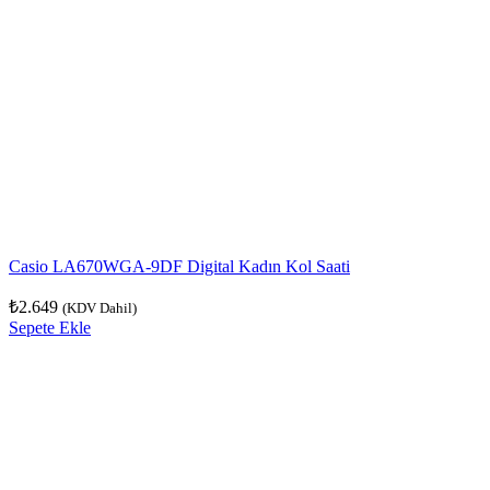
Casio LA670WGA-9DF Digital Kadın Kol Saati
₺
2.649
(KDV Dahil)
Sepete Ekle