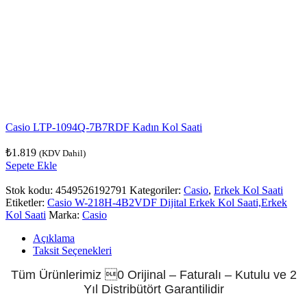
Casio LTP-1094Q-7B7RDF Kadın Kol Saati
₺
1.819
(KDV Dahil)
Sepete Ekle
Stok kodu:
4549526192791
Kategoriler:
Casio
,
Erkek Kol Saati
Etiketler:
Casio W-218H-4B2VDF Dijital Erkek Kol Saati,Erkek
Kol Saati
Marka:
Casio
Açıklama
Taksit Seçenekleri
Tüm Ürünlerimiz 0 Orijinal – Faturalı – Kutulu ve 2
Yıl Distribütört Garantilidir