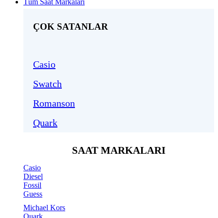
Tüm Saat Markaları
ÇOK SATANLAR
Casio
Swatch
Romanson
Quark
SAAT MARKALARI
Casio
Diesel
Fossil
Guess
Michael Kors
Quark