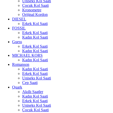
Uniseks Kol Saati
Çocuk Kol Saati
Kronometre
Orijinal Kordon
DIESEL
Erkek Kol Saati
FOSSIL
Erkek Kol Saati
Kadın Kol Saati
Guess
Erkek Kol Saati
Kadın Kol Saati
MICHAEL KORS
Kadın Kol Saati
Romanson
Kadın Kol Saati
Erkek Kol Saati
Uniseks Kol Saati
Cep Saati
Quark
Akıllı Saatler
Kadın Kol Saati
Erkek Kol Saati
Uniseks Kol Saati
Çocuk Kol Saati