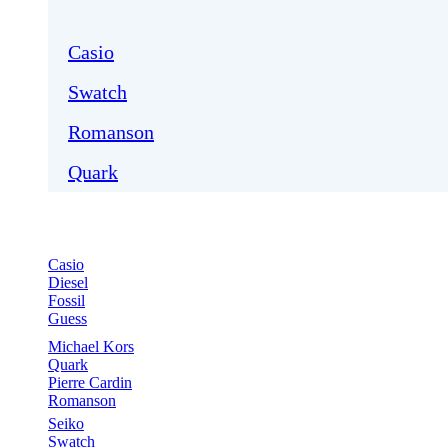
Casio
Swatch
Romanson
Quark
Casio
Diesel
Fossil
Guess
Michael Kors
Quark
Pierre Cardin
Romanson
Seiko
Swatch