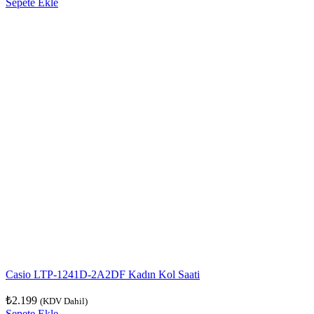
Sepete Ekle
Casio LTP-1241D-2A2DF Kadın Kol Saati
₺
2.199
(KDV Dahil)
Sepete Ekle