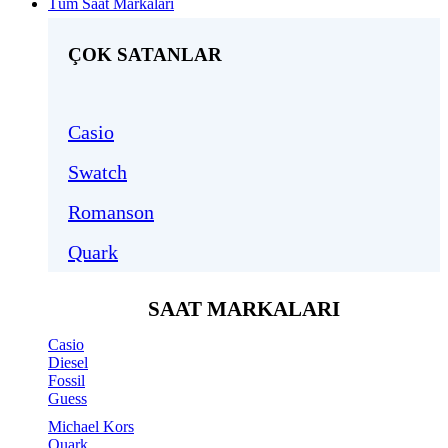
Tüm Saat Markaları
ÇOK SATANLAR
Casio
Swatch
Romanson
Quark
SAAT MARKALARI
Casio
Diesel
Fossil
Guess
Michael Kors
Quark