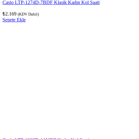
Casio LTP-1274D-7BDF Klasik Kadın Kol Saati
₺
2.169
(KDV Dahil)
Sepete Ekle