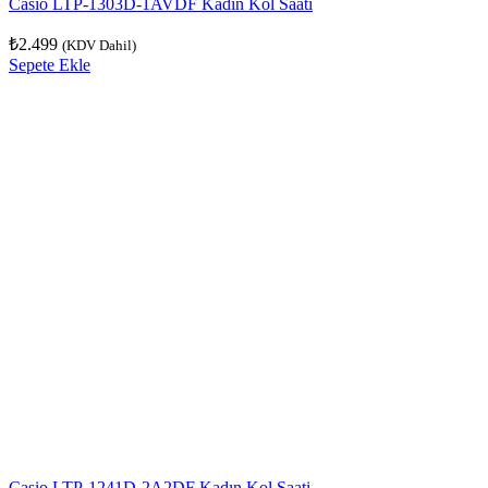
Casio LTP-1303D-1AVDF Kadın Kol Saati
₺
2.499
(KDV Dahil)
Sepete Ekle
Casio LTP-1241D-2A2DF Kadın Kol Saati