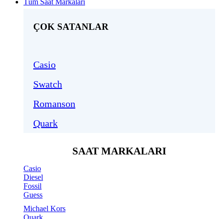
Tüm Saat Markaları
ÇOK SATANLAR
Casio
Swatch
Romanson
Quark
SAAT MARKALARI
Casio
Diesel
Fossil
Guess
Michael Kors
Quark