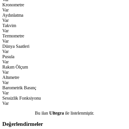
Kronometre
Var
Aydınlatma
Var
Takvim
Var
Termometre
Var
Dünya Saatleri
Var
Pusula
Var
Rakım Ölçum
Var
Altımetre
Var
Barometrik Basınç
Var
Sessizlik Fonksiyonu
Var
Bu ilan
Ultegra
ile listelenmiştir.
Değerlendirmeler