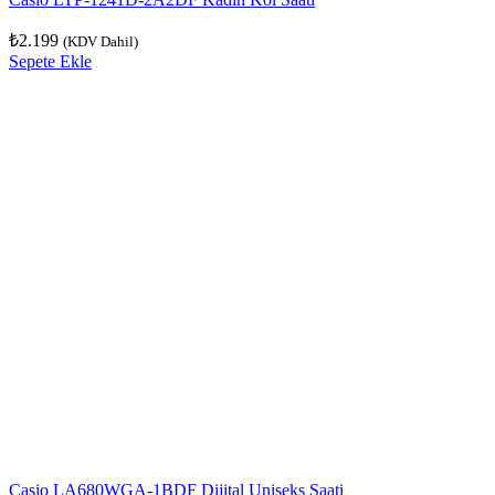
₺
2.199
(KDV Dahil)
Sepete Ekle
Casio LA680WGA-1BDF Dijital Uniseks Saati