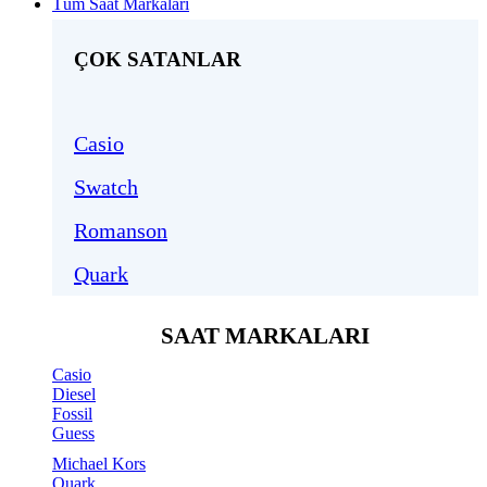
Tüm Saat Markaları
ÇOK SATANLAR
Casio
Swatch
Romanson
Quark
SAAT MARKALARI
Casio
Diesel
Fossil
Guess
Michael Kors
Quark