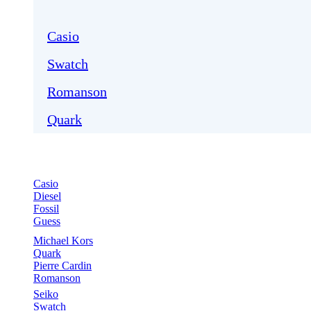
Casio
Swatch
Romanson
Quark
Casio
Diesel
Fossil
Guess
Michael Kors
Quark
Pierre Cardin
Romanson
Seiko
Swatch