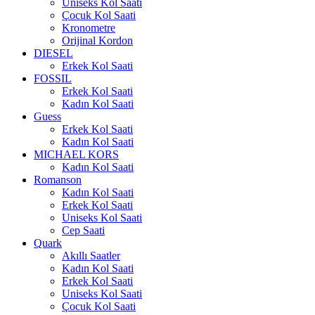
Uniseks Kol Saati
Çocuk Kol Saati
Kronometre
Orijinal Kordon
DIESEL
Erkek Kol Saati
FOSSIL
Erkek Kol Saati
Kadın Kol Saati
Guess
Erkek Kol Saati
Kadın Kol Saati
MICHAEL KORS
Kadın Kol Saati
Romanson
Kadın Kol Saati
Erkek Kol Saati
Uniseks Kol Saati
Cep Saati
Quark
Akıllı Saatler
Kadın Kol Saati
Erkek Kol Saati
Uniseks Kol Saati
Çocuk Kol Saati