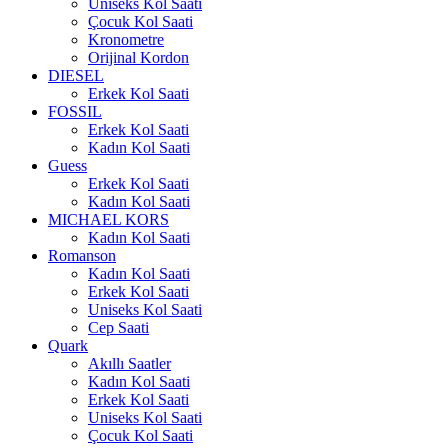
Uniseks Kol Saati
Çocuk Kol Saati
Kronometre
Orijinal Kordon
DIESEL
Erkek Kol Saati
FOSSIL
Erkek Kol Saati
Kadın Kol Saati
Guess
Erkek Kol Saati
Kadın Kol Saati
MICHAEL KORS
Kadın Kol Saati
Romanson
Kadın Kol Saati
Erkek Kol Saati
Uniseks Kol Saati
Cep Saati
Quark
Akıllı Saatler
Kadın Kol Saati
Erkek Kol Saati
Uniseks Kol Saati
Çocuk Kol Saati