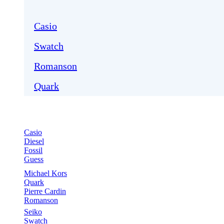
Casio
Swatch
Romanson
Quark
Casio
Diesel
Fossil
Guess
Michael Kors
Quark
Pierre Cardin
Romanson
Seiko
Swatch