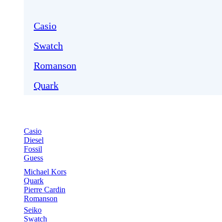
Casio
Swatch
Romanson
Quark
Casio
Diesel
Fossil
Guess
Michael Kors
Quark
Pierre Cardin
Romanson
Seiko
Swatch