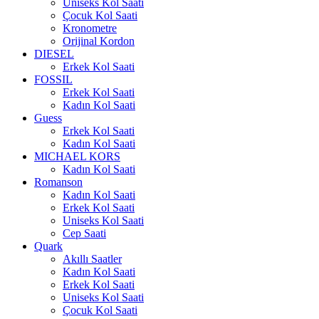
Uniseks Kol Saati
Çocuk Kol Saati
Kronometre
Orijinal Kordon
DIESEL
Erkek Kol Saati
FOSSIL
Erkek Kol Saati
Kadın Kol Saati
Guess
Erkek Kol Saati
Kadın Kol Saati
MICHAEL KORS
Kadın Kol Saati
Romanson
Kadın Kol Saati
Erkek Kol Saati
Uniseks Kol Saati
Cep Saati
Quark
Akıllı Saatler
Kadın Kol Saati
Erkek Kol Saati
Uniseks Kol Saati
Çocuk Kol Saati