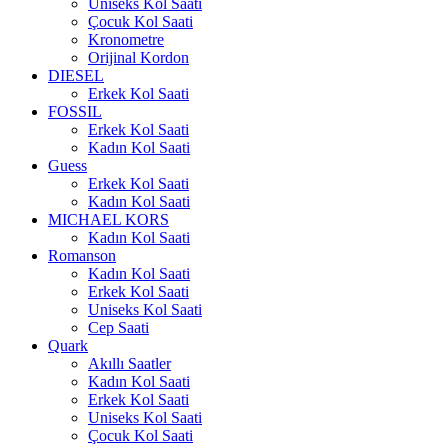
Uniseks Kol Saati
Çocuk Kol Saati
Kronometre
Orijinal Kordon
DIESEL
Erkek Kol Saati
FOSSIL
Erkek Kol Saati
Kadın Kol Saati
Guess
Erkek Kol Saati
Kadın Kol Saati
MICHAEL KORS
Kadın Kol Saati
Romanson
Kadın Kol Saati
Erkek Kol Saati
Uniseks Kol Saati
Cep Saati
Quark
Akıllı Saatler
Kadın Kol Saati
Erkek Kol Saati
Uniseks Kol Saati
Çocuk Kol Saati