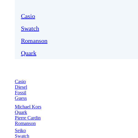
Casio
Swatch
Romanson
Quark
Casio
Diesel
Fossil
Guess
Michael Kors
Quark
Pierre Cardin
Romanson
Seiko
Swatch