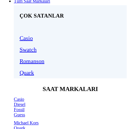
Tüm Saat Markaları
ÇOK SATANLAR
Casio
Swatch
Romanson
Quark
SAAT MARKALARI
Casio
Diesel
Fossil
Guess
Michael Kors
Quark