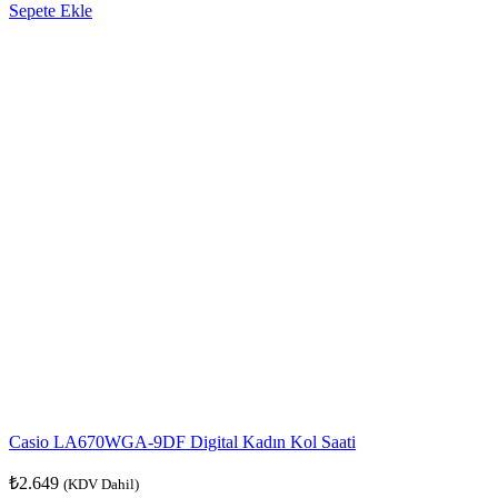
Sepete Ekle
Casio LA670WGA-9DF Digital Kadın Kol Saati
₺
2.649
(KDV Dahil)