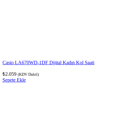
Casio LA670WD-1DF Dijital Kadın Kol Saati
₺
2.059
(KDV Dahil)
Sepete Ekle